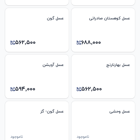
عسل کوهستان صادراتی
عسل گون
۵۶۲٬۵۰۰
۶۸۸٬۰۰۰
عسل بهارنارنج
عسل آویشن
۵۹۴٬۰۰۰
۵۶۲٬۵۰۰
عسل وحشی
عسل گون- گز
ناموجود
ناموجود