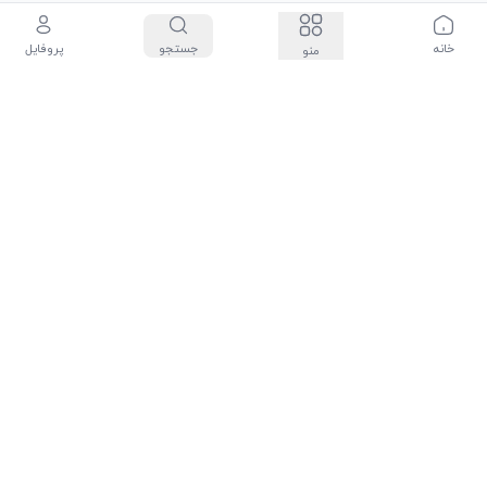
خانه
جستجو
پروفایل
منو
سیاست حفظ حریم شخصی
درباره ما
شرایط و قوانین
تماس با ما: 88684717-021
تمامی حقوق این سایت متعلق به شرکت جالیکت می‌باشد و هرگونه کپی برداری
پیگرد قانونی دارد.