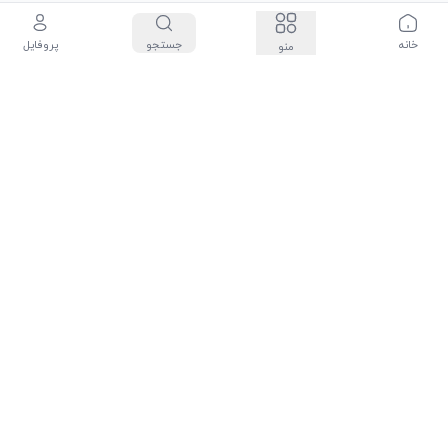
خانه
جستجو
پروفایل
منو
سیاست حفظ حریم شخصی
درباره ما
شرایط و قوانین
تماس با ما: 88684717-021
تمامی حقوق این سایت متعلق به شرکت جالیکت می‌باشد و هرگونه کپی برداری
پیگرد قانونی دارد.